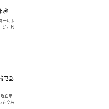
来袭
佛一切事
一新。其
端电器
有近百年
业在高端