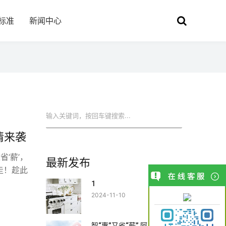
标准
新闻中心
搜索
情来袭
‘薪’，
最新发布
走！趁此
1
2024-11-10
智“惠”又省“薪” 阿里斯顿夏