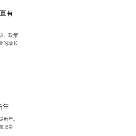
一直有
级、政策
业的增长
新年
暖新年。
赢取豪