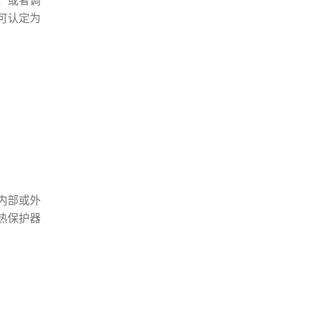
，或者调
可认定为
内部或外
热保护器