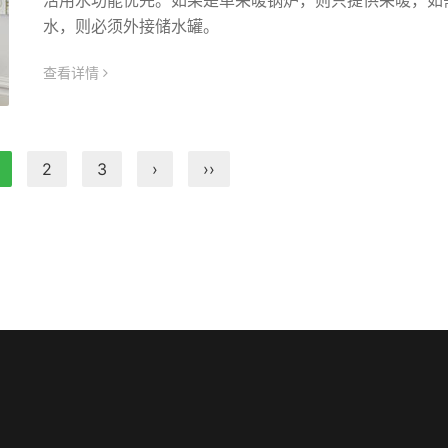
活用水功能优先。如果是单采暖锅炉，则只提供采暖，如
水，则必须外接储水罐。
查看详情
icon
2
3
›
››