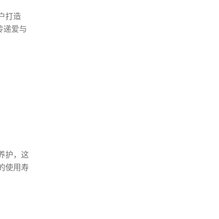
户打造
传递爱与
养护，这
的使用寿